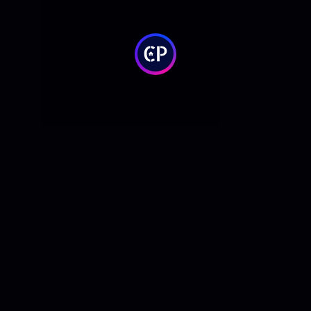
RSE
GREEN SPACES
ONT
GYM